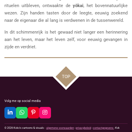
rituelen uitbleven, ontwaakte de
yōkai
, het bovennatuurlijke
wezen. Zijn handen tasten door de leegte, eeuwig zoekend
naar de eigenaar die al lang is verdwenen in de tussenwereld.
In dit schimmenrijk is het gewaad niet langer een herinnering
aan het leven, maar het leven zelf, voor eeuwig gevangen in
zijde en verdriet.
TOP
Volg me op social media
L
W
P
I
i
h
i
n
n
a
n
s
© 2026 Koko's cartoons & visuals -
algemene voorwaarden
-
privacybeleid
-
contactgegevens
- Kvk
k
t
t
t