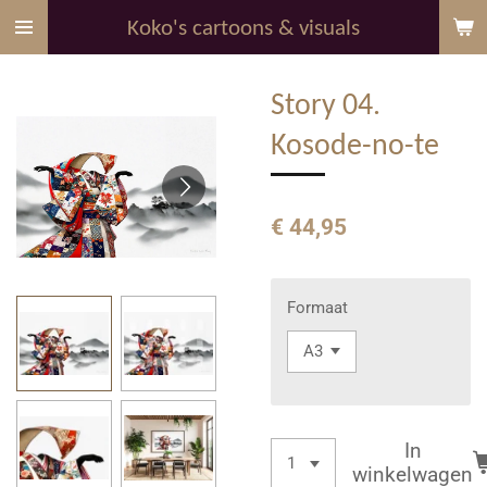
Ga
Koko's cartoons & visuals
direct
naar
Story 04.
de
hoofdinhoud
Kosode-no-te
€ 44,95
Formaat
In
winkelwagen