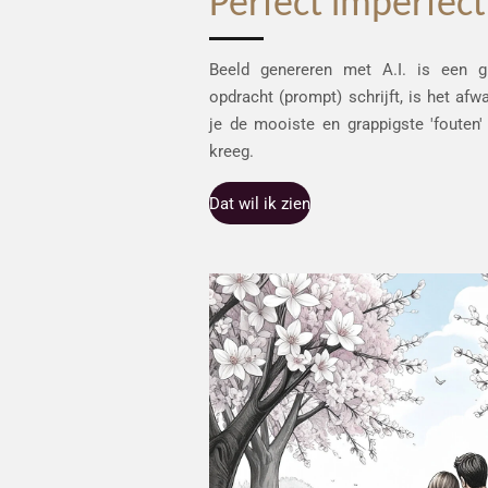
Perfect imperfect
Beeld genereren met A.I. is een g
opdracht (prompt) schrijft, is het afw
je de mooiste en grappigste 'fouten'
kreeg.
Dat wil ik zien