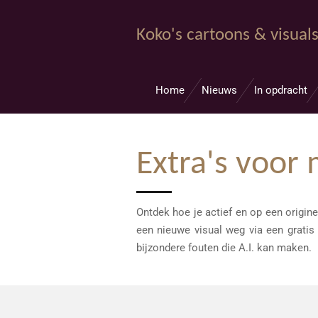
Ga
direct
Koko's cartoons & visual
naar
de
hoofdinhoud
Home
Nieuws
In opdracht
Extra's voor 
Ontdek hoe je actief en op een origine
een nieuwe visual weg via een gratis
bijzondere fouten die A.I. kan maken.