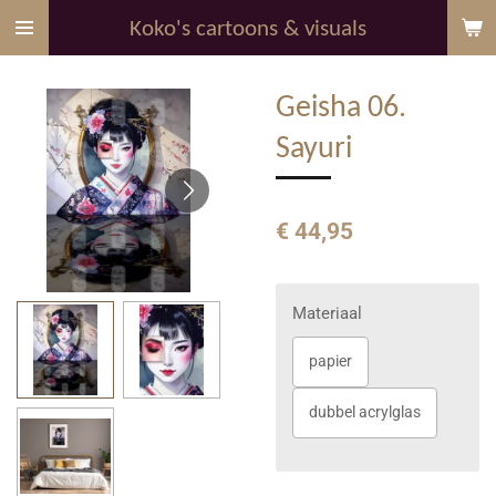
Ga
Koko's cartoons & visuals
direct
naar
Geisha 06.
de
hoofdinhoud
Sayuri
€ 44,95
Materiaal
papier
dubbel acrylglas