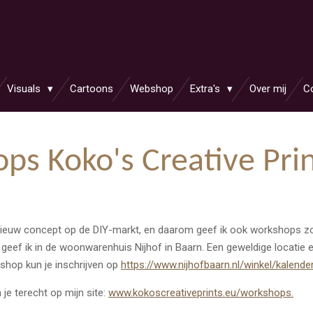
s
Visuals
Cartoons
Webshop
Extra's
Over mij
C
ps Koko's Creative Pri
 nieuw concept op de DIY-markt, en daarom geef ik ook workshops zo
ril geef ik in de woonwarenhuis Nijhof in Baarn. Een geweldige locatie
shop kun je inschrijven op
https://www.nijhofbaarn.nl/winkel/kalende
 je terecht op mijn site:
www.kokoscreativeprints.eu/workshops.