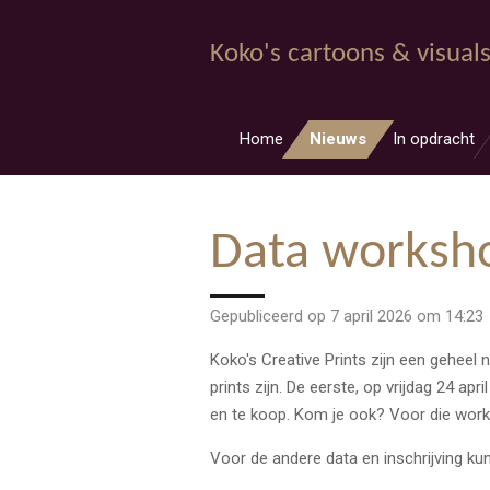
Ga
direct
Koko's cartoons & visual
naar
de
hoofdinhoud
Home
Nieuws
In opdracht
Data worksho
Gepubliceerd op 7 april 2026 om 14:23
Koko's Creative Prints zijn een geheel
prints zijn. De eerste, op vrijdag 24 ap
en te koop. Kom je ook? Voor die work
Voor de andere data en inschrijving kun